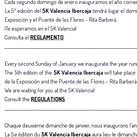
Cada segundo domingo de enero inauguramos el año corriend
La 5ª edición del
5K Valencia Ibercaja
tendrá lugar el domi
Exposición y el Puente de las Flores - Rita Barberá.
¡Te esperamos en el 5K Valencia!
Consulta el
REGLAMENTO
.
_______________________________________________________________________
E
very second Sunday of January we inaugurate the year runni
The 5th edition of the
5K Valencia Ibercaja
will take place
de la Exposición and the Puente de las Flores - Rita Barberá
We are waiting for you at the 5K Valencia!
Consult the
REGULATIONS
.
_______________________________________________________________________
Chaque deuxième dimanche de janvier, nous inaugurons l'ann
La 5e édition du
5K Valencia Ibercaja
aura lieu le dimanche