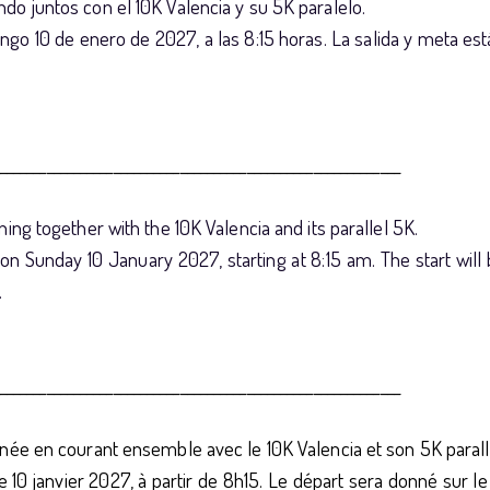
o juntos con el 10K Valencia y su 5K paralelo.
ngo 10 de enero de 2027, a las 8:15 horas. La salida y meta es
____________________________________________________________
ng together with the 10K Valencia and its parallel 5K.
 on Sunday 10 January 2027, starting at 8:15 am. The start wi
.
____________________________________________________________
ée en courant ensemble avec le 10K Valencia et son 5K parall
 10 janvier 2027, à partir de 8h15. Le départ sera donné sur l